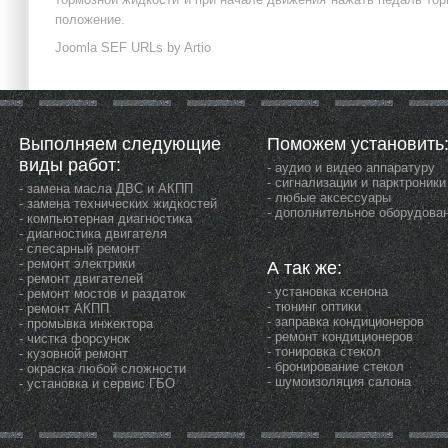
положение.
Joomla SEF URLs by Artio
Выполняем следующие
Поможем установить
виды работ:
- аудио и видео аппаратуру
- сигнализации и парктроники
- замена масла ДВС и АКПП
- любые аксессуары
- замена технических жидкостей
- дополнительное оборудова
- компьютерная диагностика
- диагностика двигателя
- слесарный ремонт
- ремонт электрики
А так же:
- ремонт двигателей
- установка ксенона
- ремонт мостов и раздаток
- тюнинг оптики
- ремонт АКПП
- заправка кондиционеров
- промывка инжектора
- ремонт кондиционеров
- чистка форсунок
- тонировка стекол
- кузовной ремонт
- бронирование стекол
- окраска любой сложности
- шумоизоляция салона
- установка и сервис ГБО